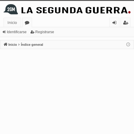
Inicio
or
de
eg
Identificarse
Registrarse
os
nt
ist
Inicio
Índice general
ifi
ra
ca
rs
rs
e
e