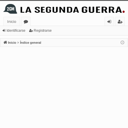
Inicio
or
de
eg
Identificarse
Registrarse
os
nt
ist
Inicio
Índice general
ifi
ra
ca
rs
rs
e
e