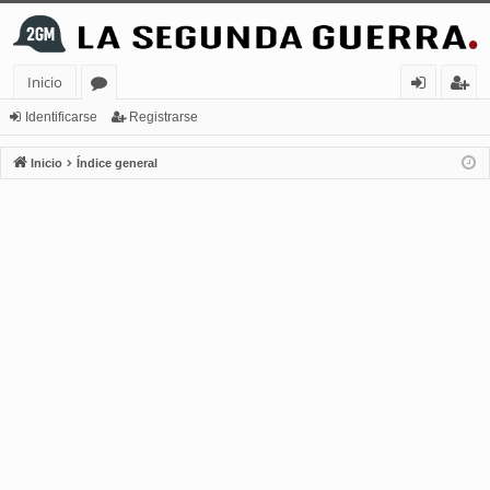
Inicio
or
de
eg
Identificarse
Registrarse
os
nt
ist
Inicio
Índice general
ifi
ra
ca
rs
rs
e
e