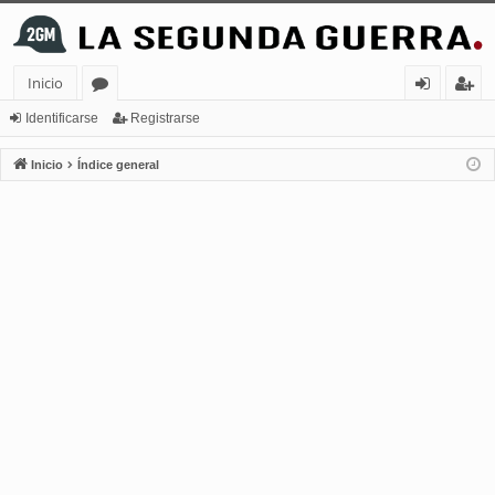
Inicio
or
de
eg
Identificarse
Registrarse
os
nt
ist
Inicio
Índice general
ifi
ra
ca
rs
rs
e
e