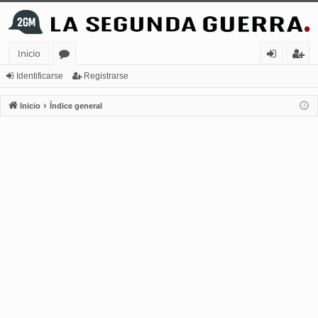
Inicio
or
de
eg
Identificarse
Registrarse
os
nt
ist
Inicio
Índice general
ifi
ra
ca
rs
rs
e
e