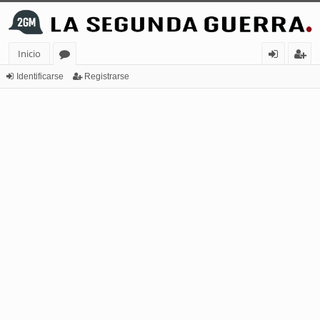
Inicio
or
de
eg
Identificarse
Registrarse
os
nt
ist
ifi
ra
ca
rs
rs
e
e