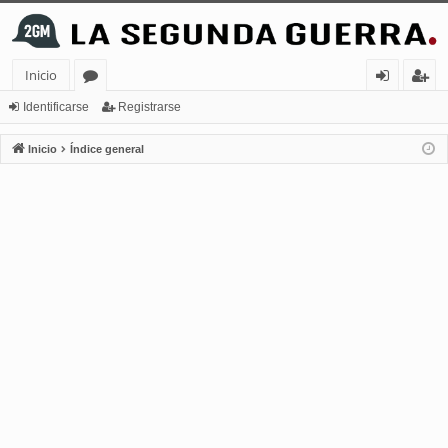
Inicio
or
de
eg
Identificarse
Registrarse
os
nt
ist
Inicio
Índice general
ifi
ra
ca
rs
rs
e
e