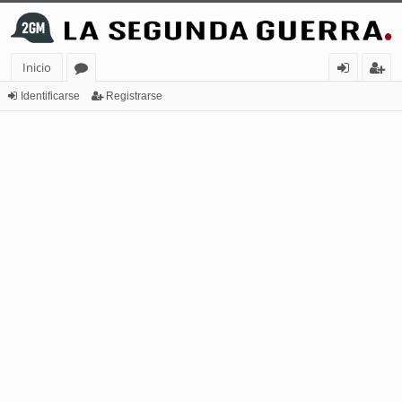
Inicio
or
de
eg
Identificarse
Registrarse
os
nt
ist
ifi
ra
ca
rs
rs
e
e