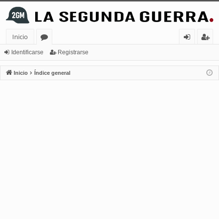
Inicio
or
de
eg
Identificarse
Registrarse
os
nt
ist
Inicio
Índice general
ifi
ra
ca
rs
rs
e
e