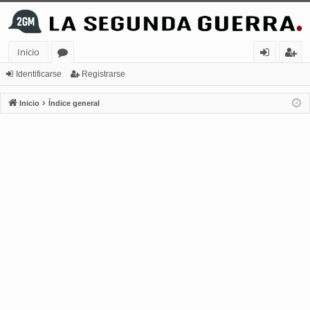
Inicio
or
de
eg
Identificarse
Registrarse
os
nt
ist
Inicio
Índice general
ifi
ra
ca
rs
rs
e
e