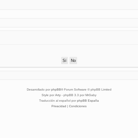
Desarrollado por
phpBB
® Forum Software © phpBB Limited
Style por
Arty
- phpBB 3.3 por MrGaby
Traducción al español por
phpBB España
Privacidad
|
Condiciones