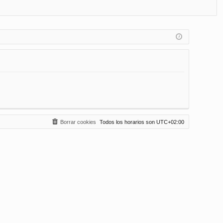
FA
de
eg
Q
nt
ist
ifi
ra
ca
rs
rs
e
e
Borrar cookies
Todos los horarios son
UTC+02:00