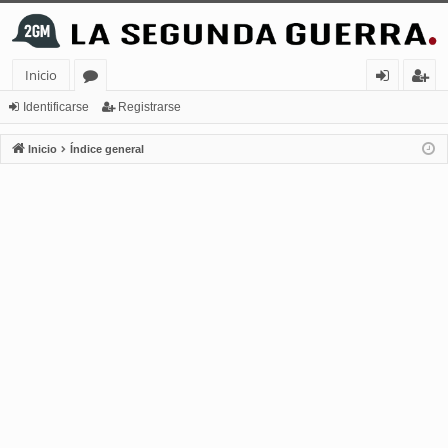
Inicio
or
de
eg
Identificarse
Registrarse
os
nt
ist
Inicio
Índice general
ifi
ra
ca
rs
rs
e
e