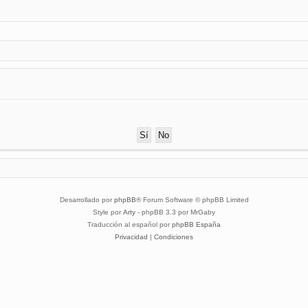
Desarrollado por
phpBB
® Forum Software © phpBB Limited
Style por
Arty
- phpBB 3.3 por MrGaby
Traducción al español por
phpBB España
Privacidad
|
Condiciones