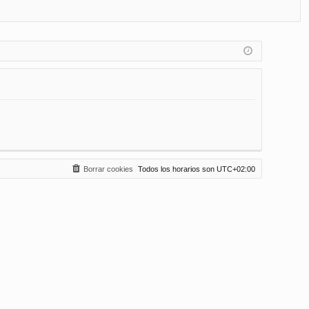
FA
de
eg
Q
nt
ist
ifi
ra
ca
rs
rs
e
e
Borrar cookies
Todos los horarios son
UTC+02:00