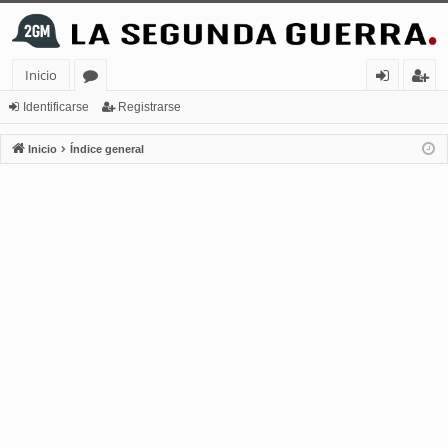
Inicio
or
de
eg
Identificarse
Registrarse
os
nt
ist
Inicio
Índice general
ifi
ra
ca
rs
rs
e
e