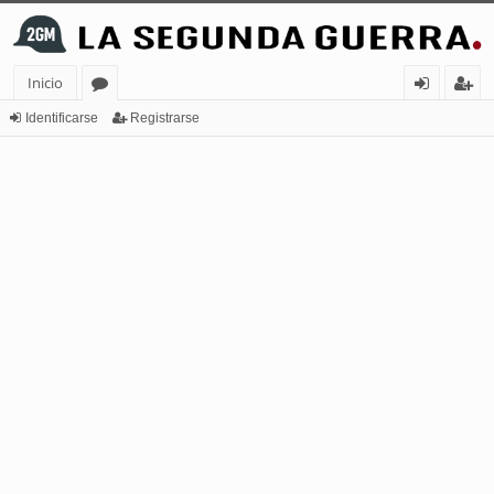
Inicio
or
de
eg
Identificarse
Registrarse
os
nt
ist
ifi
ra
ca
rs
rs
e
e