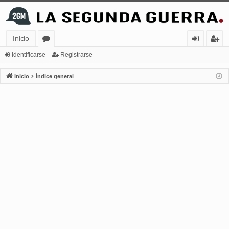
Inicio
or
de
eg
Identificarse
Registrarse
os
nt
ist
Inicio
Índice general
ifi
ra
ca
rs
rs
e
e