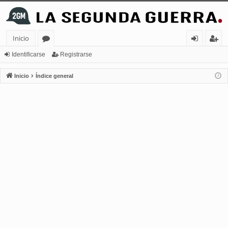
Inicio
or
de
eg
Identificarse
Registrarse
os
nt
ist
Inicio
Índice general
ifi
ra
ca
rs
rs
e
e