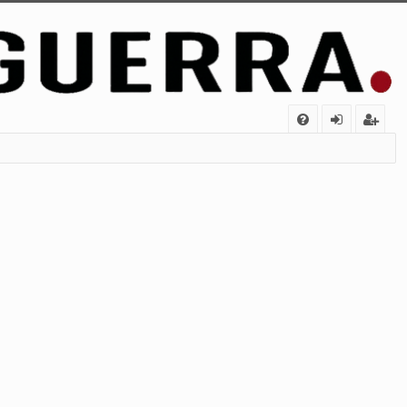
FA
de
eg
Q
nt
ist
ifi
ra
ca
rs
rs
e
e