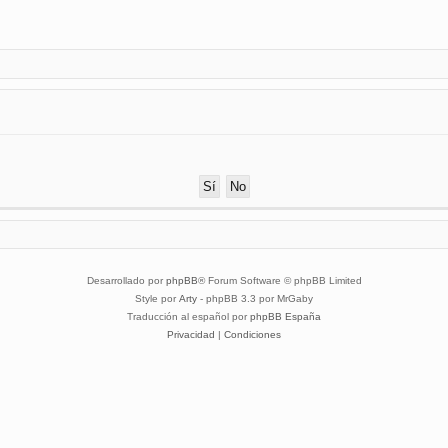
Desarrollado por
phpBB
® Forum Software © phpBB Limited
Style por
Arty
- phpBB 3.3 por MrGaby
Traducción al español por
phpBB España
Privacidad
|
Condiciones