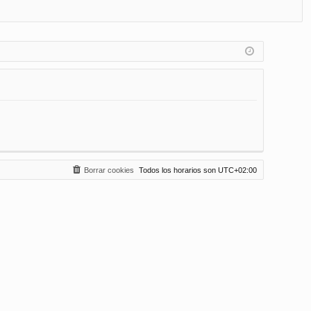
FA
de
eg
Q
nt
ist
ifi
ra
ca
rs
rs
e
e
Borrar cookies
Todos los horarios son
UTC+02:00