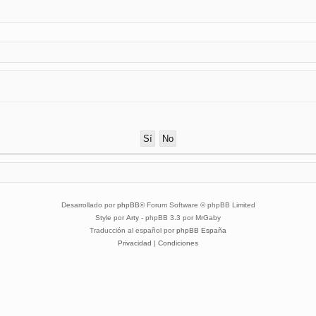
Desarrollado por
phpBB
® Forum Software © phpBB Limited
Style por
Arty
- phpBB 3.3 por MrGaby
Traducción al español por
phpBB España
Privacidad
|
Condiciones