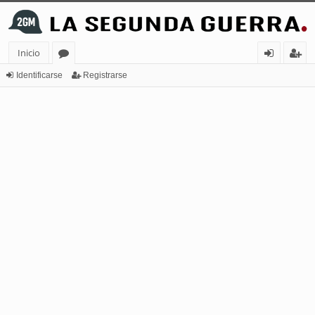
Inicio
or
de
eg
Identificarse
Registrarse
os
nt
ist
ifi
ra
ca
rs
rs
e
e