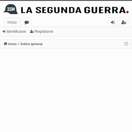
Inicio
or
de
eg
Identificarse
Registrarse
os
nt
ist
Inicio
Índice general
ifi
ra
ca
rs
rs
e
e