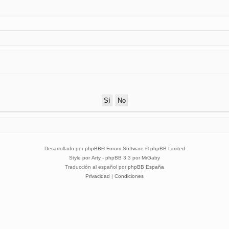
Desarrollado por
phpBB
® Forum Software © phpBB Limited
Style por
Arty
- phpBB 3.3 por MrGaby
Traducción al español por
phpBB España
Privacidad
|
Condiciones