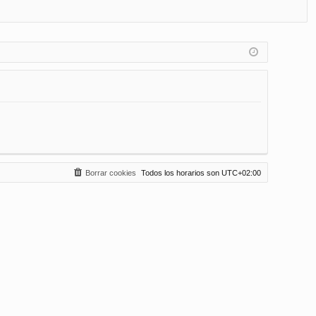
FA
de
eg
Q
nt
ist
ifi
ra
ca
rs
rs
e
e
Borrar cookies
Todos los horarios son
UTC+02:00