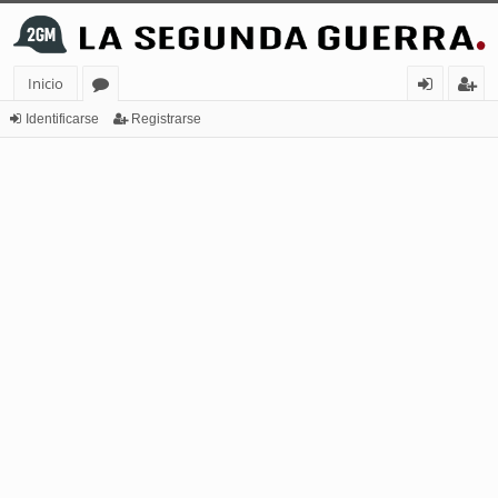
Inicio
or
de
eg
Identificarse
Registrarse
os
nt
ist
ifi
ra
ca
rs
rs
e
e