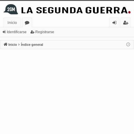
Inicio
or
de
eg
Identificarse
Registrarse
os
nt
ist
Inicio
Índice general
ifi
ra
ca
rs
rs
e
e