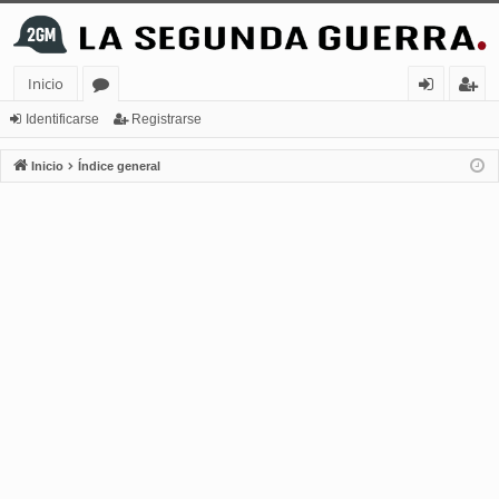
Inicio
or
de
eg
Identificarse
Registrarse
os
nt
ist
Inicio
Índice general
ifi
ra
ca
rs
rs
e
e