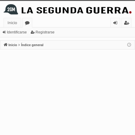
Inicio
or
de
eg
Identificarse
Registrarse
os
nt
ist
Inicio
Índice general
ifi
ra
ca
rs
rs
e
e