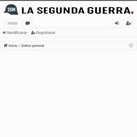
Inicio
or
de
eg
Identificarse
Registrarse
os
nt
ist
Inicio
Índice general
ifi
ra
ca
rs
rs
e
e