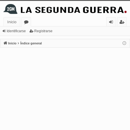
Inicio
or
de
eg
Identificarse
Registrarse
os
nt
ist
Inicio
Índice general
ifi
ra
ca
rs
rs
e
e