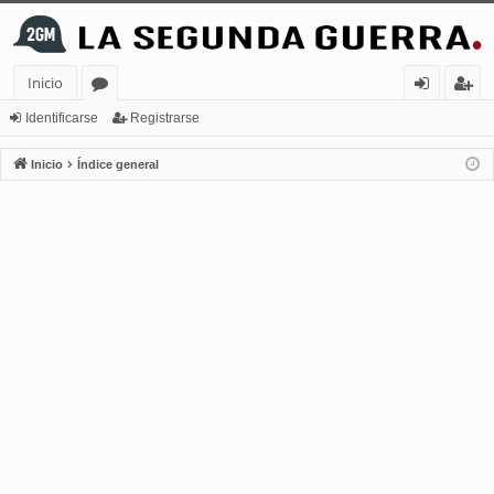
Inicio
or
de
eg
Identificarse
Registrarse
os
nt
ist
Inicio
Índice general
ifi
ra
ca
rs
rs
e
e