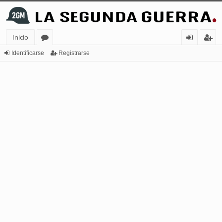
Inicio
or
de
eg
Identificarse
Registrarse
os
nt
ist
ifi
ra
ca
rs
rs
e
e