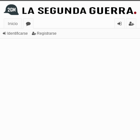
Inicio
or
de
eg
Identificarse
Registrarse
os
nt
ist
ifi
ra
ca
rs
rs
e
e