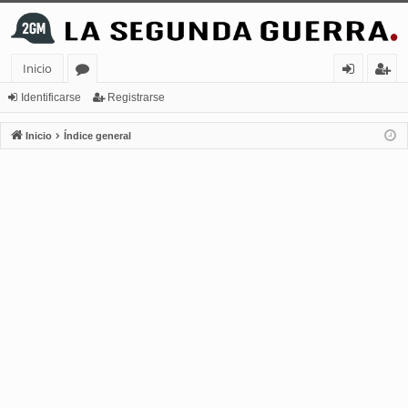
Inicio
or
de
eg
Identificarse
Registrarse
os
nt
ist
Inicio
Índice general
ifi
ra
ca
rs
rs
e
e