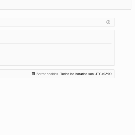
FA
de
eg
Q
nt
ist
ifi
ra
ca
rs
rs
e
e
Borrar cookies
Todos los horarios son
UTC+02:00