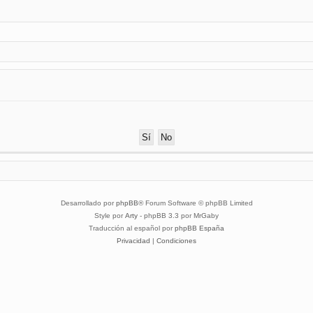
Desarrollado por
phpBB
® Forum Software © phpBB Limited
Style por
Arty
- phpBB 3.3 por MrGaby
Traducción al español por
phpBB España
Privacidad
|
Condiciones