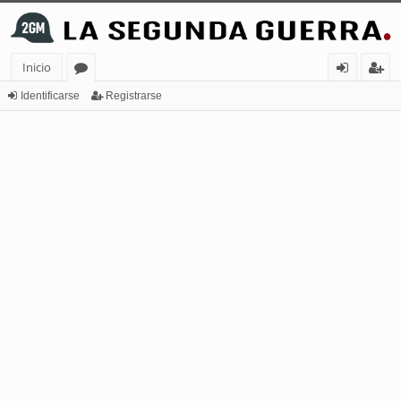
Inicio
or
de
eg
Identificarse
Registrarse
os
nt
ist
ifi
ra
ca
rs
rs
e
e