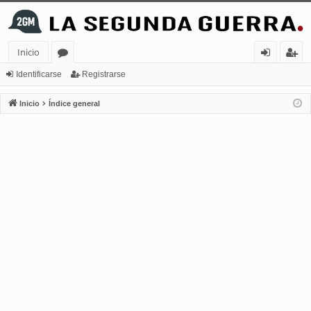
Inicio
or
de
eg
Identificarse
Registrarse
os
nt
ist
Inicio
Índice general
ifi
ra
ca
rs
rs
e
e