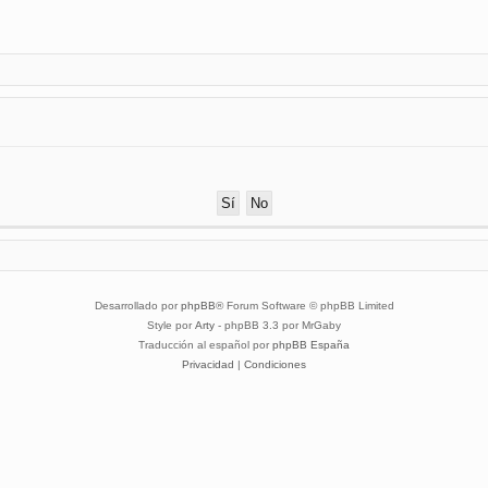
Desarrollado por
phpBB
® Forum Software © phpBB Limited
Style por
Arty
- phpBB 3.3 por MrGaby
Traducción al español por
phpBB España
Privacidad
|
Condiciones