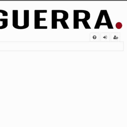
FA
de
eg
Q
nt
ist
ifi
ra
ca
rs
rs
e
e