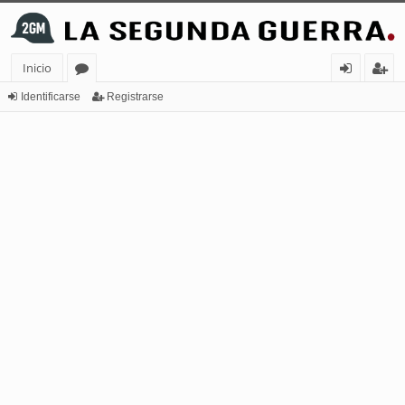
Inicio
or
de
eg
Identificarse
Registrarse
os
nt
ist
ifi
ra
ca
rs
rs
e
e