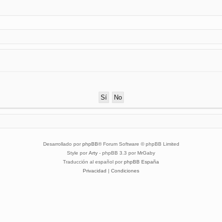
Desarrollado por
phpBB
® Forum Software © phpBB Limited
Style por
Arty
- phpBB 3.3 por MrGaby
Traducción al español por
phpBB España
Privacidad
|
Condiciones