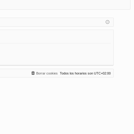
FA
de
eg
Q
nt
ist
ifi
ra
ca
rs
rs
e
e
Borrar cookies
Todos los horarios son
UTC+02:00