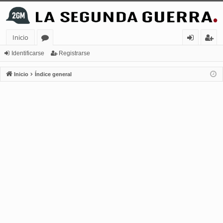
Inicio
or
de
eg
Identificarse
Registrarse
os
nt
ist
Inicio
Índice general
ifi
ra
ca
rs
rs
e
e