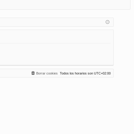
FA
de
eg
Q
nt
ist
ifi
ra
ca
rs
rs
e
e
Borrar cookies
Todos los horarios son
UTC+02:00