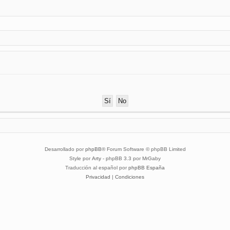
Desarrollado por
phpBB
® Forum Software © phpBB Limited
Style por
Arty
- phpBB 3.3 por MrGaby
Traducción al español por
phpBB España
Privacidad
|
Condiciones