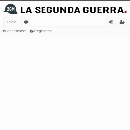
Inicio
or
de
eg
Identificarse
Registrarse
os
nt
ist
ifi
ra
ca
rs
rs
e
e