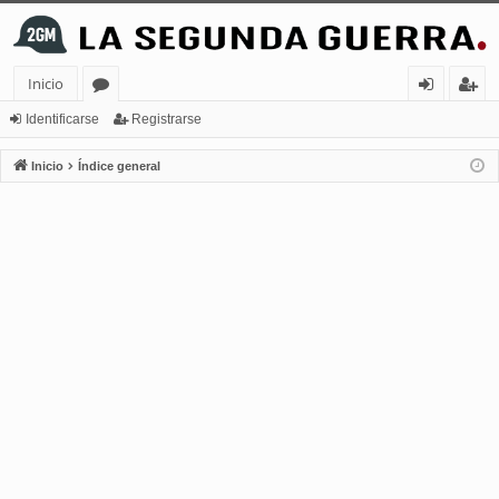
Inicio
or
de
eg
Identificarse
Registrarse
os
nt
ist
Inicio
Índice general
ifi
ra
ca
rs
rs
e
e