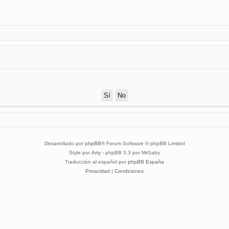
Desarrollado por
phpBB
® Forum Software © phpBB Limited
Style por
Arty
- phpBB 3.3 por MrGaby
Traducción al español por
phpBB España
Privacidad
|
Condiciones