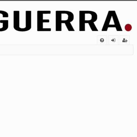
FA
de
eg
Q
nt
ist
ifi
ra
ca
rs
rs
e
e