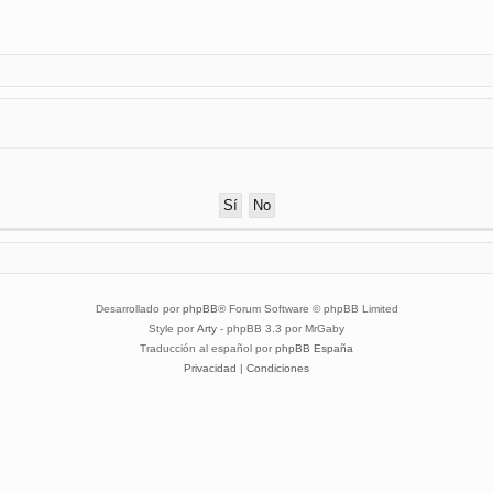
Desarrollado por
phpBB
® Forum Software © phpBB Limited
Style por
Arty
- phpBB 3.3 por MrGaby
Traducción al español por
phpBB España
Privacidad
|
Condiciones