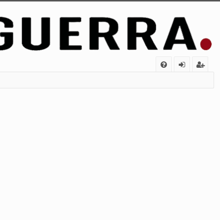
FA
de
eg
Q
nt
ist
ifi
ra
ca
rs
rs
e
e