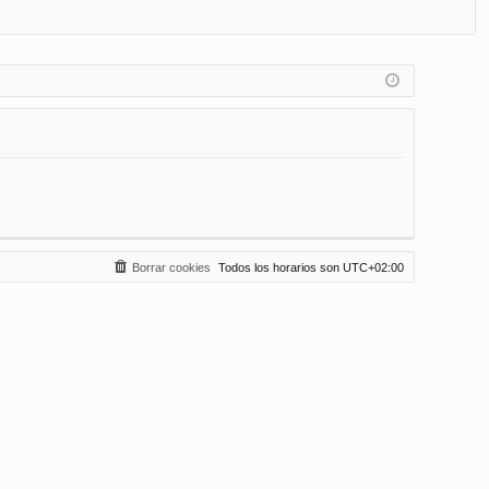
FA
de
eg
Q
nt
ist
ifi
ra
ca
rs
rs
e
e
Borrar cookies
Todos los horarios son
UTC+02:00