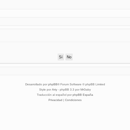
Desarrollado por
phpBB
® Forum Software © phpBB Limited
Style por
Arty
- phpBB 3.3 por MrGaby
Traducción al español por
phpBB España
Privacidad
|
Condiciones