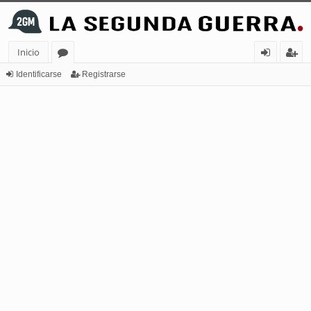
Inicio
or
de
eg
Identificarse
Registrarse
os
nt
ist
ifi
ra
ca
rs
rs
e
e