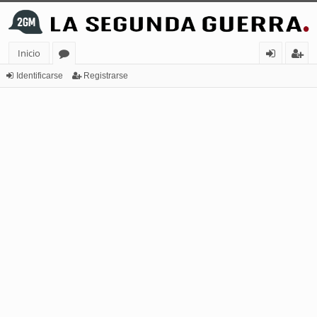
Inicio
or
de
eg
Identificarse
Registrarse
os
nt
ist
ifi
ra
ca
rs
rs
e
e