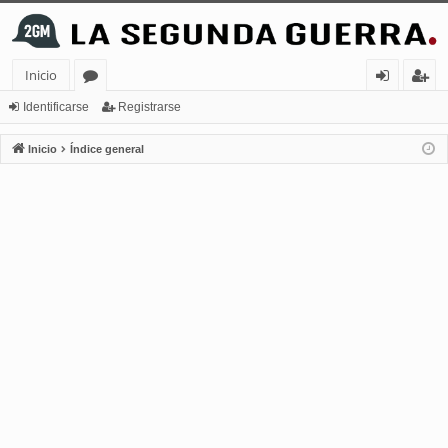
Inicio
or
de
eg
Identificarse
Registrarse
os
nt
ist
Inicio
Índice general
ifi
ra
ca
rs
rs
e
e