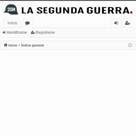
Inicio
or
de
eg
Identificarse
Registrarse
os
nt
ist
Inicio
Índice general
ifi
ra
ca
rs
rs
e
e