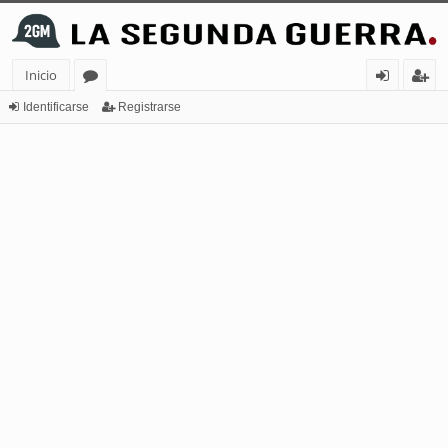
Inicio
or
de
eg
Identificarse
Registrarse
os
nt
ist
ifi
ra
ca
rs
rs
e
e